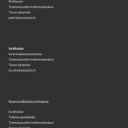
Professori
Tulevaisuuden tutkimuskeskus
Turun yliopisto
petri.tapio(a)utu.fi
Ira Ahokas
Vuorovaikutusvastaava
Tulevaisuuden tutkimuskeskus,
Turun yliopisto
ira.ahokas(a)utu.fi
Vuorovaikutusvastaava:
Ira Ahokas
Tutkimuspäällikkö
Tulevaisuuden tutkimuskeskus
Turun yliopisto