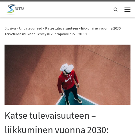
Skip to content
Search
Vali
Etusivu
»
Uncategorized
»
Katse tulevaisuuteen – liikkuminen vuonna 2030:
Tervetuloa mukaan Terveysliikuntapäiville 27.–28.10.
Katse tulevaisuuteen –
liikkuminen vuonna 2030: