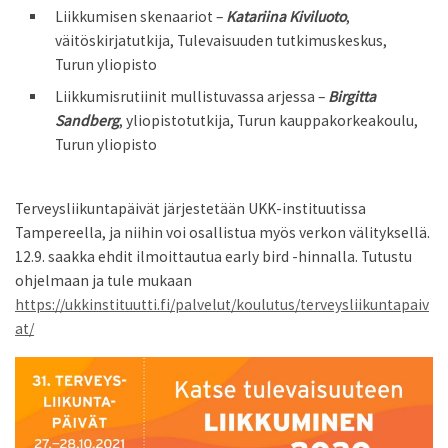
Liikkumisen skenaariot –
Katariina Kiviluoto
,
väitöskirjatutkija, Tulevaisuuden tutkimuskeskus,
Turun yliopisto
Liikkumisrutiinit mullistuvassa arjessa –
Birgitta
Sandberg
, yliopistotutkija, Turun kauppakorkeakoulu,
Turun yliopisto
Terveysliikuntapäivät järjestetään UKK-instituutissa
Tampereella, ja niihin voi osallistua myös verkon välityksellä.
12.9. saakka ehdit ilmoittautua early bird -hinnalla. Tutustu
ohjelmaan ja tule mukaan
https://ukkinstituutti.fi/palvelut/koulutus/terveysliikuntapaiv
at/