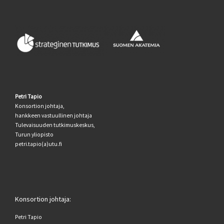
Petri Tapio
Konsortion johtaja,
hankkeen vastuullinen johtaja
Tulevaisuuden tutkimuskeskus,
Turun yliopisto
petri.tapio(a)utu.fi
Konsortion johtaja:
Petri Tapio