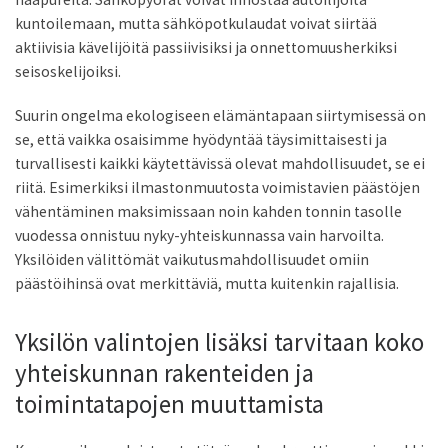
kuntoilemaan, mutta sähköpotkulaudat voivat siirtää
aktiivisia kävelijöitä passiivisiksi ja onnettomuusherkiksi
seisoskelijoiksi.
Suurin ongelma ekologiseen elämäntapaan siirtymisessä on
se, että vaikka osaisimme hyödyntää täysimittaisesti ja
turvallisesti kaikki käytettävissä olevat mahdollisuudet, se ei
riitä. Esimerkiksi ilmastonmuutosta voimistavien päästöjen
vähentäminen maksimissaan noin kahden tonnin tasolle
vuodessa onnistuu nyky-yhteiskunnassa vain harvoilta.
Yksilöiden välittömät vaikutusmahdollisuudet omiin
päästöihinsä ovat merkittäviä, mutta kuitenkin rajallisia.
Yksilön valintojen lisäksi tarvitaan koko
yhteiskunnan rakenteiden ja
toimintatapojen muuttamista