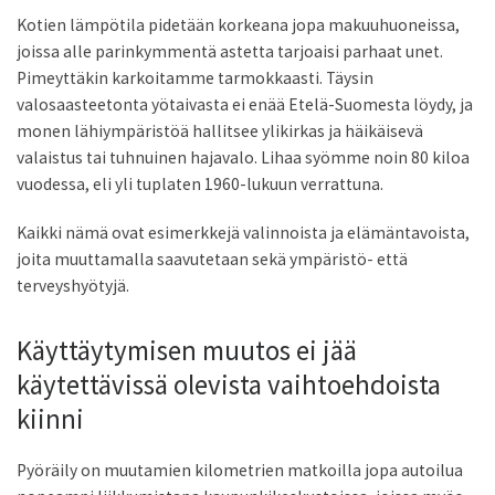
Kotien lämpötila pidetään korkeana jopa makuuhuoneissa,
joissa alle parinkymmentä astetta tarjoaisi parhaat unet.
Pimeyttäkin karkoitamme tarmokkaasti. Täysin
valosaasteetonta yötaivasta ei enää Etelä-Suomesta löydy, ja
monen lähiympäristöä hallitsee ylikirkas ja häikäisevä
valaistus tai tuhnuinen hajavalo. Lihaa syömme noin 80 kiloa
vuodessa, eli yli tuplaten 1960-lukuun verrattuna.
Kaikki nämä ovat esimerkkejä valinnoista ja elämäntavoista,
joita muuttamalla saavutetaan sekä ympäristö- että
terveyshyötyjä.
Käyttäytymisen muutos ei jää
käytettävissä olevista vaihtoehdoista
kiinni
Pyöräily on muutamien kilometrien matkoilla jopa autoilua