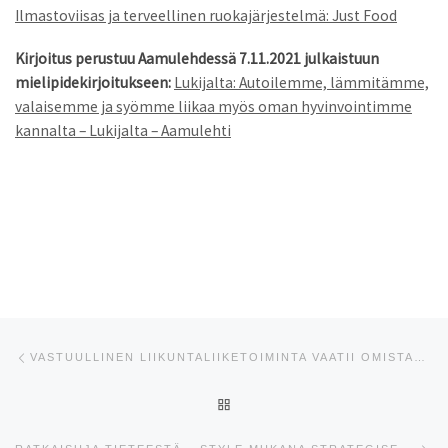
Ilmastoviisas ja terveellinen ruokajärjestelmä: Just Food
Kirjoitus perustuu Aamulehdessä 7.11.2021 julkaistuun
mielipidekirjoitukseen:
Lukijalta: Autoilemme, lämmitämme,
valaisemme ja syömme liikaa myös oman hyvinvointimme
kannalta – Lukijalta – Aamulehti
Artikkelien navigointi
Edellinen
VASTUULLINEN LIIKUNTALIIKETOIMINTA VAATII OMISTAJIEN JA RAHOITTAJIEN VAHVAN TUEN
ARTIKKELISIVULLE
Se