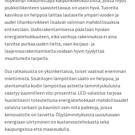
nopeampi liikkumistapa kaupunkikeskustoissa, joissa myös
joukkoliikenteen saavutettavuus on usein hyvä. Tuoreita
kasviksia on helppoa laittaa lautaselle ympäri vuoden ja
uudet lihankorvikkeet lisäävät valinnan mahdollisuuksia
entisestään. Uudisrakentamisessa päästään hyvään
energiatehokkuuteen, eikä vanhoja rakennuksia ei aina
tarvitse purkaa uuden tieltä, vaan korjaus- ja
laajennusrakentamisella voidaan hyvin tyydyttää
muuttuneita tarpeita.
Osa ratkaisuista on yksinkertaisia, toiset vaativat enemmän
miettimistä. Sisätilojen lämpötilan säätö on helppoa, ja
alentamalla kodin lämpötilaa asteella lämmityskuluista
säästyy suunnilleen viisi prosenttia. LED-valaistus tarjoaa
huolellisesti toteutettuna energiatehokkaat mahdollisuudet
valaista tarkasti ja kauniisti vain niitä paikkoja, joissa
keinovalolle on tarvetta. Öljylämmityksestä uusiutuvaan
energiaan siirtyminen on kustannustehokasta sekä
kaupungeissa että maaseudulla.