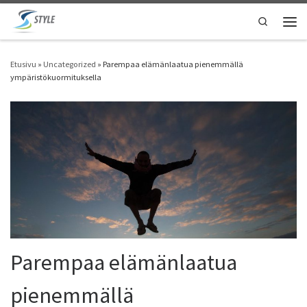
Skip to content
Search
Vali
Etusivu
»
Uncategorized
»
Parempaa elämänlaatua pienemmällä
ympäristökuormituksella
Parempaa elämänlaatua
pienemmällä