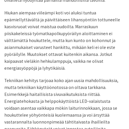
oivalleta hyödyntää parhailla mahdollisilla tavoilla.
Hiukan aiempaa viileämpi koti voi aluksi tuntua
epämiellyttävältä ja päivittäiseen lihansyöntiin tottuneelle
kasvisruoat voivat maistua oudoilta. Marraskuun
piiskakeleissä työmatkapolkupyöräilyn aloittaminen ei
välttämättä houkuttele, mutta kun kunto on kohonnut ja
asianmukaiset varusteet hankittu, mikään keli ei ole este
pyöräilylle. Muutokset ottavat kuitenkin aikansa. Jotkut
kaipaavat vieläkin hehkulamppuja, vaikka ne olivat
energiasyöppöjä ja lyhytikäisiä.
Tekniikan kehitys tarjoaa koko ajan uusia mahdollisuuksia,
mutta tekniikan käyttöönotossa on oltava tarkkana.
Esimerkkejä haitallisista sivuvaikutuksista riittää.
Energiatehokasta ja helppokäyttöistä LED-valaistusta
voidaan asentaa vaikkapa mökin laiturinnokkaan, jossa se
houkuttelee yöhyönteisiä kuolemaansa ja voi ärsyttää
vastarannalta luonnonpimeää tähtitaivasta ihailleilta
naapureita. Sähköpyörät voivat innostaa autoilijoita