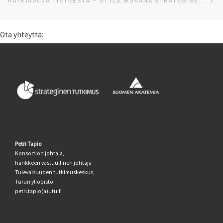
RATKAISUJA TIETEESTÄ – STYLE MUKANA STRATEGISEN TUTKIMUKSEN NEUVOSTON RATKAISUKORTEISSA
Ota yhteyttä:
Petri Tapio
Konsortion johtaja,
hankkeen vastuullinen johtaja
Tulevaisuuden tutkimuskeskus,
Turun yliopisto
petri.tapio(a)utu.fi