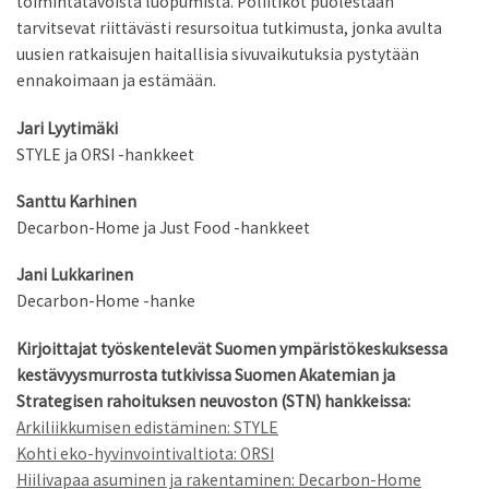
toimintatavoista luopumista. Poliitikot puolestaan
tarvitsevat riittävästi resursoitua tutkimusta, jonka avulta
uusien ratkaisujen haitallisia sivuvaikutuksia pystytään
ennakoimaan ja estämään.
Jari Lyytimäki
STYLE ja ORSI -hankkeet
Santtu Karhinen
Decarbon-Home ja Just Food -hankkeet
Jani Lukkarinen
Decarbon-Home -hanke
Kirjoittajat työskentelevät Suomen ympäristökeskuksessa
kestävyysmurrosta tutkivissa Suomen Akatemian ja
Strategisen rahoituksen neuvoston (STN) hankkeissa:
Arkiliikkumisen edistäminen: STYLE
Kohti eko-hyvinvointivaltiota: ORSI
Hiilivapaa asuminen ja rakentaminen: Decarbon-Home