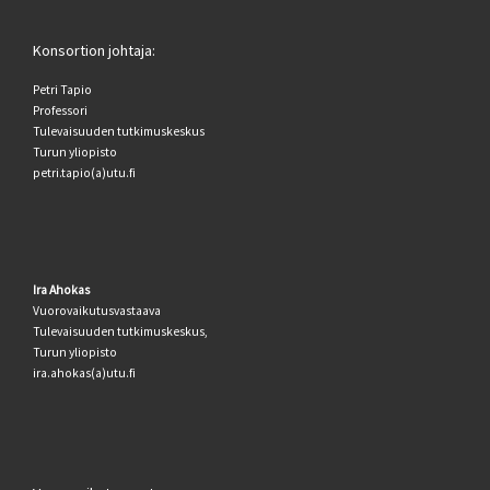
Konsortion johtaja:
Petri Tapio
Professori
Tulevaisuuden tutkimuskeskus
Turun yliopisto
petri.tapio(a)utu.fi
Ira Ahokas
Vuorovaikutusvastaava
Tulevaisuuden tutkimuskeskus,
Turun yliopisto
ira.ahokas(a)utu.fi