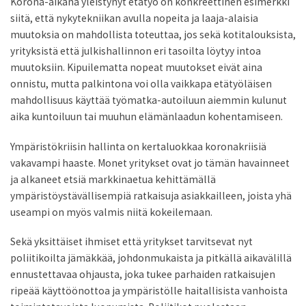
Korona-aikana yleistynyt etätyö on konkreettinen esimerkki
siitä, että nykytekniikan avulla nopeita ja laaja-alaisia
muutoksia on mahdollista toteuttaa, jos sekä kotitalouksista,
yrityksistä että julkishallinnon eri tasoilta löytyy intoa
muutoksiin. Kipuilematta nopeat muutokset eivät aina
onnistu, mutta palkintona voi olla vaikkapa etätyöläisen
mahdollisuus käyttää työmatka-autoiluun aiemmin kulunut
aika kuntoiluun tai muuhun elämänlaadun kohentamiseen.
Ympäristökriisin hallinta on kertaluokkaa koronakriisiä
vakavampi haaste. Monet yritykset ovat jo tämän havainneet
ja alkaneet etsiä markkinaetua kehittämällä
ympäristöystävällisempiä ratkaisuja asiakkailleen, joista yhä
useampi on myös valmis niitä kokeilemaan.
Sekä yksittäiset ihmiset että yritykset tarvitsevat nyt
poliitikoilta jämäkkää, johdonmukaista ja pitkällä aikavälillä
ennustettavaa ohjausta, joka tukee parhaiden ratkaisujen
ripeää käyttöönottoa ja ympäristölle haitallisista vanhoista