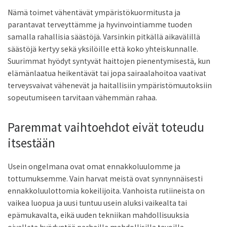
Nämä toimet vähentävät ympäristökuormitusta ja
parantavat terveyttämme ja hyvinvointiamme tuoden
samalla rahallisia säästöjä. Varsinkin pitkällä aikavälillä
säästöjä kertyy sekä yksilöille että koko yhteiskunnalle.
Suurimmat hyödyt syntyvät haittojen pienentymisestä, kun
elämänlaatua heikentävät tai jopa sairaalahoitoa vaativat
terveysvaivat vähenevät ja haitallisiin ympäristömuutoksiin
sopeutumiseen tarvitaan vähemmän rahaa.
Paremmat vaihtoehdot eivät toteudu
itsestään
Usein ongelmana ovat omat ennakkoluulomme ja
tottumuksemme. Vain harvat meistä ovat synnynnäisesti
ennakkoluulottomia kokeilijoita. Vanhoista rutiineista on
vaikea luopua ja uusi tuntuu usein aluksi vaikealta tai
epämukavalta, eikä uuden tekniikan mahdollisuuksia