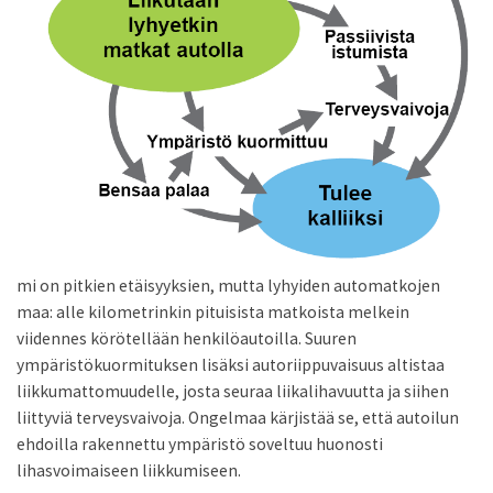
mi on pitkien etäisyyksien, mutta lyhyiden automatkojen
maa: alle kilometrinkin pituisista matkoista melkein
viidennes körötellään henkilöautoilla. Suuren
ympäristökuormituksen lisäksi autoriippuvaisuus altistaa
liikkumattomuudelle, josta seuraa liikalihavuutta ja siihen
liittyviä terveysvaivoja. Ongelmaa kärjistää se, että autoilun
ehdoilla rakennettu ympäristö soveltuu huonosti
lihasvoimaiseen liikkumiseen.