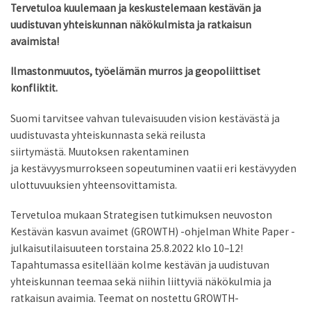
Tervetuloa kuulemaan ja keskustelemaan kestävän ja
uudistuvan yhteiskunnan näkökulmista ja ratkaisun
avaimista!
Ilmastonmuutos, työelämän murros ja geopoliittiset
konfliktit.
Suomi tarvitsee vahvan tulevaisuuden vision kestävästä ja
uudistuvasta yhteiskunnasta sekä reilusta
siirtymästä. Muutoksen rakentaminen
ja kestävyysmurrokseen sopeutuminen vaatii eri kestävyyden
ulottuvuuksien yhteensovittamista.
Tervetuloa mukaan Strategisen tutkimuksen neuvoston
Kestävän kasvun avaimet (GROWTH) -ohjelman White Paper -
julkaisutilaisuuteen torstaina 25.8.2022 klo 10–12!
Tapahtumassa esitellään kolme kestävän ja uudistuvan
yhteiskunnan teemaa sekä niihin liittyviä näkökulmia ja
ratkaisun avaimia. Teemat on nostettu GROWTH-