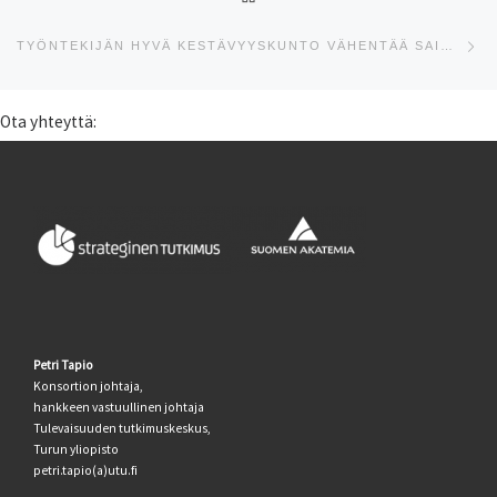
Se
TYÖNTEKIJÄN HYVÄ KESTÄVYYSKUNTO VÄHENTÄÄ SAIRAUSPOISSAOLOJA
Ota yhteyttä:
Petri Tapio
Konsortion johtaja,
hankkeen vastuullinen johtaja
Tulevaisuuden tutkimuskeskus,
Turun yliopisto
petri.tapio(a)utu.fi