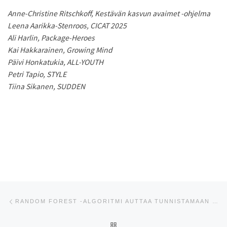
Anne-Christine Ritschkoff, Kestävän kasvun avaimet -ohjelma
Leena Aarikka-Stenroos, CICAT 2025
Ali Harlin, Package-Heroes
Kai Hakkarainen, Growing Mind
Päivi Honkatukia, ALL-YOUTH
Petri Tapio, STYLE
Tiina Sikanen, SUDDEN
Artikkelien navigointi
Edellinen
RANDOM FOREST -ALGORITMI AUTTAA TUNNISTAMAAN POTENTIAALISIMMAT PYÖRÄILYN EDISTÄMISTOIMIEN KOHDERYHMÄT
ARTIKKELISIVULLE