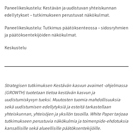
Paneelikeskustelu: Kestävän ja uudistuvan yhteiskunnan
edellytykset – tutkimukseen perustuvat näkökulmat.
Paneelikeskustelu: Tutkimus päätöksenteossa – sidosryhmien
ja päätöksentekijöiden näkökulmat.
Keskustelu
Strategisen tutkimuksen Kestävän kasvun avaimet -ohjelmassa
(GROWTH) tuotetaan tietoa kestävän kasvun ja
uudistumiskyvyn tueksi. Muutosten tuomia mahdollisuuksia
sekä uudistumisen edellytyksiä ja esteitä tarkastellaan
yhteiskunnan, yhteisöjen ja yksilön tasoilla. White Paper tarjoaa
tutkimukseen perustuvia näkökulmia ja toimenpide-ehdotuksia
kansallisille sekä alueellisille päätöksentekijöille.