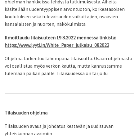
ohjelman hankkeissa tehdystä tutkimuksesta. Aiheita
käsitellään uudentyyppisen arvontuoton, korkeatasoisen
koulutuksen sekä tulevaisuuden vaikuttajien, osaavien
kansalaisten ja nuorten, näkökulmista.
Ilmoittaudu tilaisuuteen 19.8.2022 mennessä linkistä:
https://www.lyyti.in/White_Paper_julkaisu_082022
Ohjelma tarkentuu lähempänä tilaisuutta. Osaan ohjelmasta
voi osallistua myös verkon kautta, mutta kannustamme
tulemaan paikan päälle. Tilaisuudessa on tarjoilu.
Tilaisuuden ohjelma
Tilaisuuden avaus ja johdatus kestävän ja uudistuvan
yhteiskunnan avaimiin