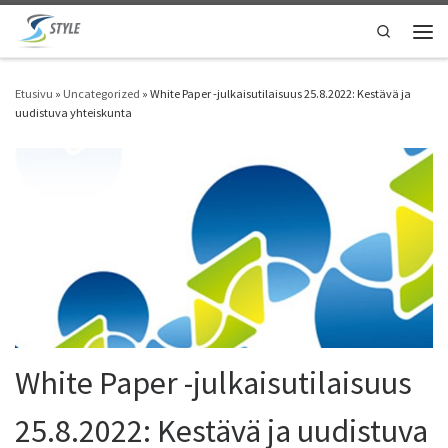
Skip to content
Search
Vali
Etusivu
»
Uncategorized
»
White Paper -julkaisutilaisuus 25.8.2022: Kestävä ja
uudistuva yhteiskunta
White Paper -julkaisutilaisuus
25.8.2022: Kestävä ja uudistuva