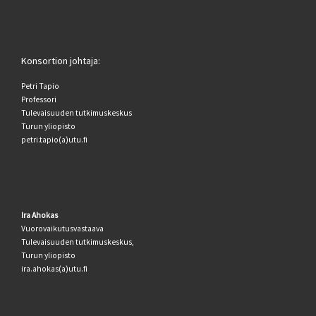
Konsortion johtaja:
Petri Tapio
Professori
Tulevaisuuden tutkimuskeskus
Turun yliopisto
petri.tapio(a)utu.fi
Ira Ahokas
Vuorovaikutusvastaava
Tulevaisuuden tutkimuskeskus,
Turun yliopisto
ira.ahokas(a)utu.fi