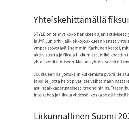
Yhteiskehittämällä fiks
STYLE on tehnyt koko hankkeen ajan aktiivisesti 
ja JYP Juniorit -jääkiekkojoukkueen kanssa yhte
ympäristöystävällisemmin. Karhunen kertoi, miten
aktiivisuutta ja fiksua liikkumista, mikä koettii
yhteiskehittämiseen. Mukana yhteistyössä oli myös
Joukkueen harjoituksiin kulkemista pyöräillen t
lapsille, jotta he oppivat itse vaihtamaan nasta
asuinpaikkaperusteisesti treeneihin ns. ”treenibus
into tehdä ja liikkua yhdessä, koska se oli heist
Liikunnallinen Suomi 203