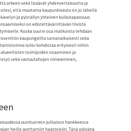
että arkeen sekä lisäävät yhdenvertaisuutta ja
totesi, että muutama kaupunkiseutu on jo lähellä
 kävelyn ja pyöräilyn yhteinen kulkutapaosuus
saamiseksi on edistettäväriittävän tiivistä
stymiselle. Koska suurin osa matkoista tehdään
rosenttiin kaupungeilta samanaikaisesti sekä
tämistoimia tulisi kohdistaa erityisesti niihin
s alueellisten toimijoiden osaaminen ja
hteistyö sekä vastuutahojen nimeäminen,
seen
laisuudessa uunituoreen julkaisun hankkeessa
yajan heille asettamiin haasteisiin. Tänä päivänä