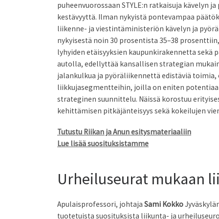
puheenvuorossaan STYLE:n ratkaisuja kävelyn ja pyö
kestävyyttä. Ilman nykyistä pontevampaa päätöks
liikenne- ja viestintäministeriön kävelyn ja py
nykyisestä noin 30 prosentista 35–38 prosenttiin,
lyhyiden etäisyyksien kaupunkirakennetta sekä pa
autolla, edellyttää kansallisen strategian muka
jalankulkua ja pyöräliikennettä edistäviä toimia, 
liikkujasegmentteihin, joilla on eniten potentiaa
strateginen suunnittelu. Näissä korostuu erityis
kehittämisen pitkäjänteisyys sekä kokeilujen vi
Tutustu Riikan ja Anun esitysmateriaaliin
Lue lisää suosituksistamme
Urheiluseurat mukaan 
Apulaisprofessori, johtaja
Sami Kokko
Jyväskylän
tuotetuista suosituksista liikunta- ja urheiluseu