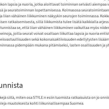
on lapsia ja nuoria, jotka aloittavat toiminnan selvästi aiempa
ä ja seuratoiminnan lopettamisessa. Kolmasosa seuratoimintaan osa
 liian vähäinen liikkuminen näkyykin seurojen toiminnassa. Kokko 
sen ratkaisemisesta, sillä liikkumista tulee lisätä kaikkialla arje
tunnistaa se, että liian vähäinen liikkuminen vaikuttaa myös niiden
keinoja, joilla seurat voivat osaltaan liikuttaa lapsia ja nuoria e
eisvastuullisuuden sekä kokonaisaktiivisuuden edellytysten lisää
iminnassa pidempään mukana pitämiseksi, lasten osallisuuden ja 
unnista
ejä siitä, miten osa STYLE:n esiin tuomista ratkaisuista on jo onni
aleja muutoksesta kohti liikunnallisempaa Suomea.