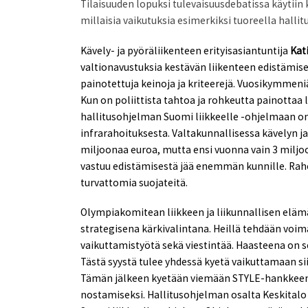
Tilaisuuden lopuksi tulevaisuusdebatissa käytiin
millaisia vaikutuksia esimerkiksi tuoreella halli
Kävely- ja pyöräliikenteen erityisasiantuntija
Kat
valtionavustuksia kestävän liikenteen edistämisek
painotettuja keinoja ja kriteerejä. Vuosikymmeniä
Kun on poliittista tahtoa ja rohkeutta painottaa 
hallitusohjelman Suomi liikkeelle -ohjelmaan on 
infrarahoituksesta.
Valtakunnallisessa kävelyn j
miljoonaa euroa, mutta ensi vuonna vain 3 miljoo
vastuu edistämisestä jää enemmän kunnille. Rah
turvattomia suojateitä.
Olympiakomitean liikkeen ja liikunnallisen elä
strategisena kärkivalintana. Heillä tehdään voima
vaikuttamistyötä sekä viestintää. Haasteena on se
Tästä syystä tulee yhdessä kyetä vaikuttamaan s
Tämän jälkeen kyetään viemään STYLE-hankkeenki
nostamiseksi. Hallitusohjelman osalta Keskitalo 