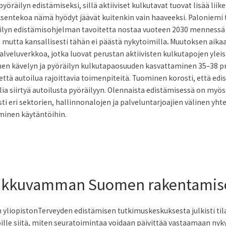
räilyn edistämiseksi, sillä aktiiviset kulkutavat tuovat lisää liik
entekoa nämä hyödyt jäävät kuitenkin vain haaveeksi. Paloniemi 
öräilyn edistämisohjelman tavoitetta nostaa vuoteen 2030 mennessä
 mutta kansallisesti tähän ei päästä nykytoimilla
.
Muutoksen aikaan
lveluverkkoa, jotka luovat perustan aktiivisten kulkutapojen ylei
inen kävelyn ja pyöräilyn kulkutapaosuuden kasvattaminen 35–38 p
että autoilua rajoittavia toimenpiteitä. Tuominen korosti, että edis
lia siirtyä autoilusta pyöräilyyn. Olennaista edistämisessä on myö
esti eri sektorien, hallinnonalojen ja palveluntarjoajien välinen y
eminen käytäntöihin.
liikkuvamman Suomen rakentami
 yliopistonTerveyden edistämisen tutkimuskeskuksesta julkisti ti
roille siitä, miten seuratoimintaa voidaan päivittää vastaamaan nyk