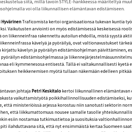
 keskustelua siitä, millä tavoin STYLE-hankkeessa määriteltyä muut
tusohjelmalla voi olla liikunnallisen elämäntavan edistämiseen.
i Hyvärinen
Traficomista kertoi organisaationsa tukevan kuntia ty
si. Vaikutusten arviointi on myös edistämisessä keskeisessä roolis
 on liikenneinfraa rakennettu autoilun ehdoilla, mistä syystä akti
liikenneinfrassa kävelyä ja pyöräilyä, ovat valtionavustukset tärke
kirjattu kävelyn ja pyöräilyn edistämisohjelman päivittäminen, esi
a pyöräilyn edistämisohjelmassa ja
liikennejärjestelmäsuunnitelma
naa eli kymmenesosa entisestä. Tällä ei valtakunnallisesti kyetä e
oituksen heikkenemisen myötä tullaan näkemään edelleen pitkään y
mäntavan johtaja
Petri Keskitalo
kertoi liikunnallinen elämäntavan 
kasta vaikuttamistyötä poikkihallinnollisuuden edistämiseksi, kute
, että ministeriöissä arjessa korostuu niin sanotusti sektorin norma
iihen, että liikkumattomuus nousee samalle tasolle yhteiskunnall
n esiin nostamaa tutkimustietoa ja suosituksia valtionhallinnon
piti ilahduttavana sitä, että nyt ensimmäistä kertaa Suomeen saat