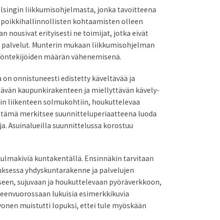
lsingin liikkumisohjelmasta, jonka tavoitteena
a poikkihallinnollisten kohtaamisten olleen
nousivat erityisesti ne toimijat, jotka eivät
ten palvelut. Munterin mukaan liikkumisohjelman
 työntekijöiden määrän vähenemisenä.
on onnistuneesti edistetty käveltävää ja
ltävän kaupunkirakenteen ja miellyttävän kävely-
kin liikenteen solmukohtiin, houkuttelevaa
ta tämä merkitsee suunnitteluperiaatteena luoda
uja. Asuinalueilla suunnittelussa korostuu
lmakiviä kuntakentällä. Ensinnäkin tarvitaan
apauksessa yhdyskuntarakenne ja palvelujen
seen, sujuvaan ja houkuttelevaan pyöräverkkoon,
heenvuorossaan lukuisia esimerkkikuvia
vonen muistutti lopuksi, ettei tule myöskään