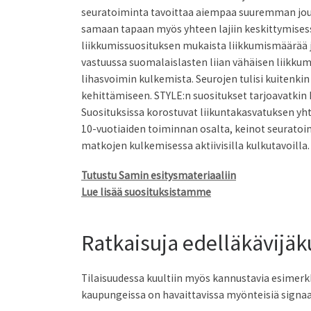
seuratoiminta tavoittaa aiempaa suuremman jouk
samaan tapaan myös yhteen lajiin keskittymisess
liikkumissuosituksen mukaista liikkumismäärää ja
vastuussa suomalaislasten liian vähäisen liikkumi
lihasvoimin kulkemista. Seurojen tulisi kuitenkin 
kehittämiseen. STYLE:n suositukset tarjoavatkin 
Suosituksissa korostuvat liikuntakasvatuksen yht
10-vuotiaiden toiminnan osalta, keinot seurato
matkojen kulkemisessa aktiivisilla kulkutavoilla.
Tutustu Samin esitysmateriaaliin
Lue lisää suosituksistamme
Ratkaisuja edelläkävijäk
Tilaisuudessa kuultiin myös kannustavia esimerkk
kaupungeissa on havaittavissa myönteisiä signa