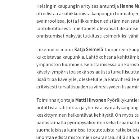
Helsingin kaupungin erityisasiantuntija
Hanne M
oli edistää arkiliikkumista kaupungin toimialoje
avainroolissa, jotta liikkumisen edistäminen saa
lähtökohtaisesti mieltäneet olevansa liikkumisen
onnistumiset näkyvät tutkitusti esimerkiksi väh
Liikenneinsinööri
Katja Seimelä
Tampereen kaupun
kukoistavaa kaupunkia. Lähtökohtana kehittämise
ympäristön luominen. Kehittämisessä on korostett
kävely-ympäristöä sekä sosiaalista turvallisuutt
lisää tilaa kävelylle, oleskelulle ja katuvihreäll
erityisesti turvallisuuden ja viihtyisyyden lisää
Toiminnanjohtaja
Matti Hirvonen
Pyöräilykuntie
poliittista tahtotilaa ja yhteistä pyöräilykaupun
keskittyminen heikentävät kehitystä. On myös tä
panostamalla pyöräpysäköintiin sekä lisäämällä 
suomalaisissa kunnissa toteutetuista ratkaisuist
unohtaa edistämistoimien seurantaa, sillä sitä, mi