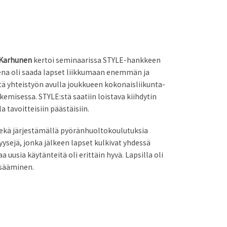
 Karhunen
kertoi seminaarissa STYLE-hankkeen
eena oli saada lapset liikkumaan enemmän ja
ätä yhteistyön avulla joukkueen kokonaisliikunta-
kemisessa. STYLE:stä saatiin loistava kiihdytin
 tavoitteisiin päästäisiin.
sekä järjestämällä pyöränhuoltokoulutuksia
ysejä, jonka jälkeen lapset kulkivat yhdessä
 uusia käytänteitä oli erittäin hyvä. Lapsilla oli
isääminen.