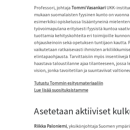
Professori, johtaja
Tommi Vasankari
UKK-instituu
mukaan suomalaisten fyysinen kunto on vuonna 20
esimerkiksi opiskelussa lisääntyneinä mielenter
työvoimapulana erityisesti fyysistä kuntoa vaat
tuottamia kehityskohteita eri toimijoille kunnon
ohjauskeinoin sekä opetuksen tuntijaon kautta. P
vaikutetaan ratkaisevasti ihmisten arkiliikkumise
elintapaohjausta. Tarvittaisiin myös insentiivejä 
haastava taloustilanne ajaa tilanteeseen, jossa 
vision, jonka tavoitetilan ja suuntaviivat valtion
Tutustu Tommin esitysmateriaaliin
Lue lisää suosituksistamme
Asetetaan aktiiviset kulk
Riikka Paloniemi
, yksikönjohtaja Suomen ympär