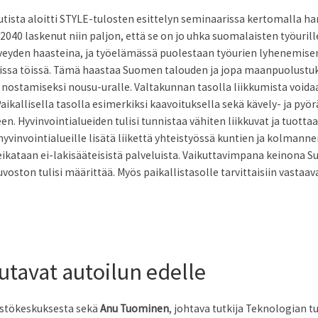
tista aloitti STYLE-tulosten esittelyn seminaarissa kertomalla h
40 laskenut niin paljon, että se on jo uhka suomalaisten työuri
veyden haasteina, ja työelämässä puolestaan työurien lyhenemisen
ivissa töissä. Tämä haastaa Suomen talouden ja jopa maanpuolustu
 nostamiseksi nousu-uralle. Valtakunnan tasolla liikkumista voidaa
aikallisella tasolla esimerkiksi kaavoituksella sekä kävely- ja py
en. Hyvinvointialueiden tulisi tunnistaa vähiten liikkuvat ja tuotta
hyvinvointialueille lisätä liikettä yhteistyössä kuntien ja kolmanne
leikataan ei-lakisääteisistä palveluista. Vaikuttavimpana keinona 
euvoston tulisi määrittää. Myös paikallistasolle tarvittaisiin vastaa
utavat autoilun edelle
istökeskuksesta sekä
Anu Tuominen
, johtava tutkija Teknologian