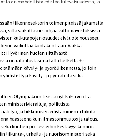
osta on mahdollista edistää tulevaisuudessa, ja
össään liikennesektorin toimenpiteissä jakamalla
sa, sillä vaikuttavuus ohjaa valtionavustuksissa
ivisten kulkutapojen osuudet eivät ole nousseet.
ä keino vaikuttaa kuntakenttään. Vaikka
tti Hyvärinen huolen riittävästä
ssa on rahoitustasona tällä hetkellä 30
distämään kävely- ja pyöräliikennettä, jolloin
hdistettyjä kävely- ja pyöräteitä sekä
olleen Olympiakomiteassa nyt kaksi vuotta
n ministerivierailuja, poliittista
ali työ, ja liikkumisen edistäminen ei liikuta.
isena haasteena kuin ilmastonmuutos ja talous.
 sekä kuntien prosesseihin kestävyyskunnon
iin
liikunta-, urheilu- ja nuorisoministeri
sekä