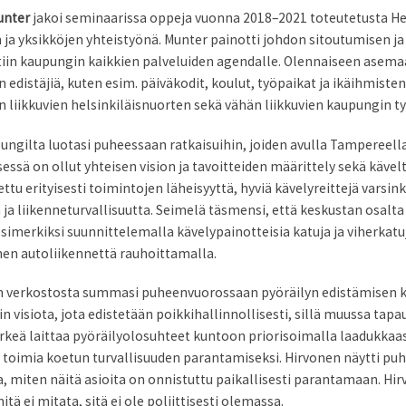
unter
jakoi seminaarissa oppeja vuonna 2018–2021 toteutetusta He
n ja yksikköjen yhteistyönä. Munter painotti johdon sitoutumisen j
tiin kaupungin kaikkien palveluiden agendalle. Olennaiseen asemaan 
 edistäjiä, kuten esim. päiväkodit, koulut, työpaikat ja ikäihmis
än liikkuvien helsinkiläisnuorten sekä vähän liikkuvien kaupungin
gilta luotasi puheessaan ratkaisuihin, joiden avulla Tampereella 
ssä on ollut yhteisen vision ja tavoitteiden määrittely sekä käve
u erityisesti toimintojen läheisyyttä, hyviä kävelyreittejä varsin
a ja liikenneturvallisuutta. Seimelä täsmensi, että keskustan osal
e esimerkiksi suunnittelemalla kävelypainotteisia katuja ja viherkat
minen autoliikennettä rauhoittamalla.
n verkostosta summasi puheenvuorossaan pyöräilyn edistämisen ku
gin visiota, jota edistetään poikkihallinnollisesti, sillä muussa t
rkeä laittaa pyöräilyolosuhteet kuntoon priorisoimalla laadukkaa
toimia koetun turvallisuuden parantamiseksi. Hirvonen näytti pu
a, miten näitä asioita on onnistuttu paikallisesti parantamaan. Hir
tä ei mitata, sitä ei ole poliittisesti olemassa.