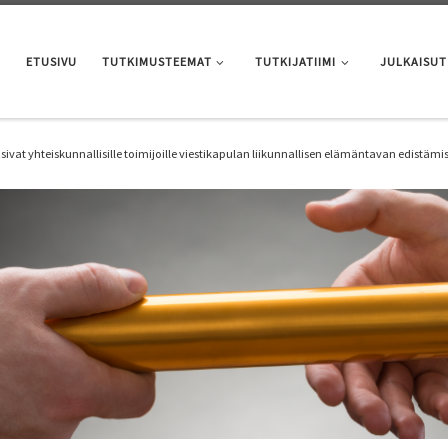
ETUSIVU
TUTKIMUSTEEMAT
TUTKIJATIIMI
JULKAISUT
sivat yhteiskunnallisille toimijoille viestikapulan liikunnallisen elämäntavan edistämi