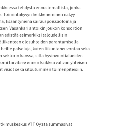
ankkeessa tehdystä ennustemallista, jonka
lle. Toimintakyvyn heikkeneminen näkyy
ä, lisääntyneinä sairauspoissaoloina ja
ksen. Vasankari antoikin joukon konsortion
n edistää esimerkiksi taloudellisin
öräliikenteen olosuhteiden parantamisella
a heille palveluja, kuten liikuntaneuvontaa sekä
n sektorin kanssa, sillä hyvinvointialueiden
Suomi tarvitsee ennen kaikkea vahvan yhteisen
vat visiot sekä sitoutuminen toimenpiteisiin.
 tutkimuskeskus VTT Oy:stä summasivat