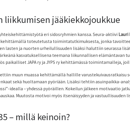
un liikkumisen jääkiekkojoukkue
yhteiskehittämistyötä eri sidosryhmien kanssa. Seura-aktiivi
Lauri
iskehittämällä toteutetusta toimintatutkimuksesta, jonka tavoitt
 lasten ja nuorten urheilullisuuden lisäksi haluttiin seurassa lis
n tärkeänä kasvatuksellisena teemana liikunnallisen elämäntavan tu
 paikalliset JAPA ry ja JYPS ry kehittämässä toimintamalleja, joilla
uettiin muun muassa kehittämällä hallille varustekuivausratkaisu 
renkaat sekä huoltamaan pyöriään. Lisäksi tehtiin asuinpaikka-analy
si”-idealla – yhdessä pyöräillen. Kokeilun jälkeen motivaatio jatkaa
ä hauskaa. Muutosta motivoi myös itsenäisyyden ja vastuullisuuden l
5 – millä keinoin?