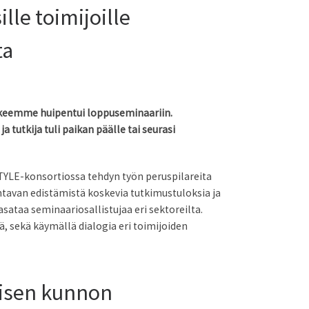
lle toimijoille
ta
kkeemme huipentui loppuseminaariin.
 tutkija tuli paikan päälle tai seurasi
TYLE-konsortiossa tehdyn työn peruspilareita
ntavan edistämistä koskevia tutkimustuloksia ja
asataa seminaariosallistujaa eri sektoreilta.
, sekä käymällä dialogia eri toimijoiden
sisen kunnon