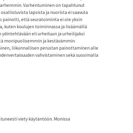
a varhemmin. Varhentuminen on tapahtunut
llistuvista lapsista ja nuorista ei saavuta
painotti, että seuratoiminta ei ole yksin
ssa, kuten koulujen toiminnassa ja lisäämällä
 ydintehtävään eli urheiluun ja urheilijaksi
ntistä monipuolisemmin ja kestävämmin.
minen, liikunnallisen perustan painottaminen alle
yhdenvertaisuuden vahvistaminen sekä suosimalla
stuneesti viety käytäntöön. Monissa