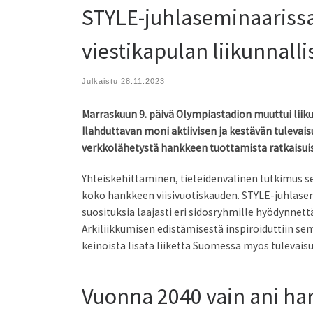
STYLE-juhlaseminaarissa t
viestikapulan liikunnall
Julkaistu
28.11.2023
Marraskuun 9. päivä Olympiastadion muuttui li
Ilahduttavan moni aktiivisen ja kestävän tulevais
verkkolähetystä hankkeen tuottamista ratkaisuist
Yhteiskehittäminen, tieteidenvälinen tutkimus s
koko hankkeen viisivuotiskauden. STYLE-juhlasem
suosituksia laajasti eri sidosryhmille hyödynnett
Arkiliikkumisen edistämisestä inspiroiduttiin se
keinoista lisätä liikettä Suomessa myös tulevais
Vuonna 2040 vain ani ha