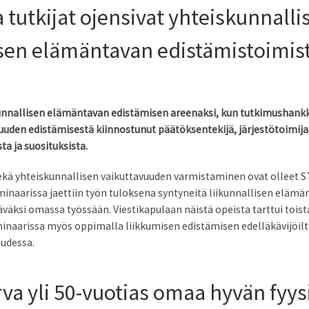
utkijat ojensivat yhteiskunnallisi
isen elämäntavan edistämistoimis
ikunnallisen elämäntavan edistämisen areenaksi, kun tutkimushan
uuden edistämisestä kiinnostunut päätöksentekijä, järjestötoimija ja
a ja suosituksista.
ekä yhteiskunnallisen vaikuttavuuden varmistaminen ovat olleet S
inaarissa jaettiin työn tuloksena syntyneitä liikunnallisen elämä
äväksi omassa työssään. Viestikapulaan näistä opeista tarttui toist
minaarissa myös oppimalla liikkumisen edistämisen edelläkävijöiltä
uudessa.
rva yli 50-vuotias omaa hyvän fyy