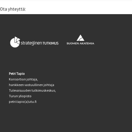
Ota yhteyttä:
Petri Tapio
Konsortion johtaja,
hankkeen vastuullinen johtaja
Tulevaisuuden tutkimuskeskus,
Turun yliopisto
petri.tapio(a)utu.fi