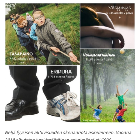
Neljä fyysisen aktiivisuuden skenaariota askeleineen. Vuonna
2018 aikuisten keskimääräinen askelmäärä oli 6800