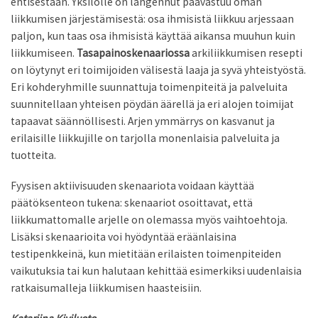
entisestään. Yksilölle on langennut päävastuu oman
liikkumisen järjestämisestä: osa ihmisistä liikkuu arjessaan
paljon, kun taas osa ihmisistä käyttää aikansa muuhun kuin
liikkumiseen.
Tasapainoskenaariossa
arkiliikkumisen resepti
on löytynyt eri toimijoiden välisestä laaja ja syvä yhteistyöstä.
Eri kohderyhmille suunnattuja toimenpiteitä ja palveluita
suunnitellaan yhteisen pöydän äärellä ja eri alojen toimijat
tapaavat säännöllisesti. Arjen ymmärrys on kasvanut ja
erilaisille liikkujille on tarjolla monenlaisia palveluita ja
tuotteita.
Fyysisen aktiivisuuden skenaariota voidaan käyttää
päätöksenteon tukena: skenaariot osoittavat, että
liikkumattomalle arjelle on olemassa myös vaihtoehtoja.
Lisäksi skenaarioita voi hyödyntää eräänlaisina
testipenkkeinä, kun mietitään erilaisten toimenpiteiden
vaikutuksia tai kun halutaan kehittää esimerkiksi uudenlaisia
ratkaisumalleja liikkumisen haasteisiin.