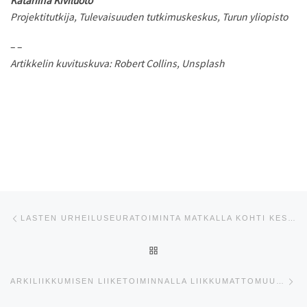
Katariina Kiviluoto
Projektitutkija, Tulevaisuuden tutkimuskeskus, Turun yliopisto
– –
Artikkelin kuvituskuva: Robert Collins, Unsplash
Artikkelien navigointi
Edellinen
LASTEN URHEILUSEURATOIMINTA MATKALLA KOHTI KESTÄVÄMPÄÄ JA AKTIIVISEMPAA LIIKKUMISKULTTUURIA
ARTIKKELISIVULLE
Se
ARKILIIKKUMISEN LIIKETOIMINNALLA LIIKKUMATTOMUUTTA VASTAAN