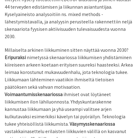
44 terveyden edistämisen ja liikunnan asiantuntijaa.
Kyselyaineisto analysoitiin ns. mixed methods -
lähestymistavalla, ja analyysin perusteella rakennettiin neljä
skenaariota fyysisen aktiivisuuden tulevaisuudesta vuonna
2030.
Millaiselta arkinen liikkuminen sitten näyttää vuonna 2030?
Eripuraksi
nimetyssä skenaariossa liikkumisen yhdistäminen
kiireiseen arkeen koetaan erityisen suureksi haasteeksi. Arkea
leimaa korostunut mukavuudenhalu, jota teknologia tukee.
Liikkumaan lähteminen vaatiikin ihmiseltä tietoisen
päätöksen sekä vahvan motivaation.
Voimaantumisskenaariossa
ihmiset ovat löytäneet
liikkumisen ilon lähiluonnosta. Yhdyskuntarakenne
kannustaa liikkumaan ja yhä useampi valitsee arjen
kulkutavaksi esimerkiksi kävelyn tai pyöräilyn. Teknologia
tukee yhteisöllistä liikkumista.
Väsymysskenaariossa
vastakkainasettelu erilaisten liikkuvien välillä on kasvanut