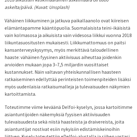
askelta/päivä. (Kuvat: Unsplash)
Vähäinen liikkuminen ja jatkuva paikallaanolo ovat kiireisen
elämäntapamme kääntöpuolia. Suomalaisista teini-ikäisistä
vain kolmasosa ja aikuisista vain viidesosa liikkui vuonna 2018
liikuntasuositusten mukaisesti. Liikkumattomuus on paitsi
kansanterveyskysymys, myös merkittävä taloudellinen
haaste: vähäinen fyysinen aktiivisuus aiheuttaa joidenkin
arvioiden mukaan jopa 3–7,5 miljardin vuosittaiset
kustannukset. Näin valtavan yhteiskunnallisen haasteen
ratkaiseminen edellyttää perinteisten toimenpiteiden lisäksi
myös uudenlaisia ratkaisumalleja ja tulevaisuuden näkymien
kartoittamista.
Toteutimme viime keväänä Delfoi-kyselyn, jossa kartoitimme
asiantuntijoiden näkemyksiä fyysisen aktiivisuuden
tulevaisuudesta sekä niistä haasteista ja draivereista, joita
asiantuntijat nostivat esiin nykyisiin edistämiskeinoihin
liittyen. Kysely toteutettiin eDelfoi-alustalla ja siihen vastasi