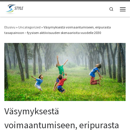
Skip to content
Search
Vali
Etusivu
»
Uncategorized
»
Väsymyksestä voimaantumiseen, eripurasta
tasapainoon – fyysisen aktiivisuuden skenaarioita vuodelle 2030
Väsymyksestä
voimaantumiseen, eripurasta