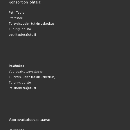
Konsortion johtaja:
Petri Tapio
Professori
Tulevaisuuden tutkimuskeskus
Turun yliopisto
petri.tapio(a)utu.fi
Ira Ahokas
Vuorovaikutusvastaava
Tulevaisuuden tutkimuskeskus,
Turun yliopisto
ira.ahokas(a)utu.fi
Vuorovaikutusvastaava:
Ira Ahokas