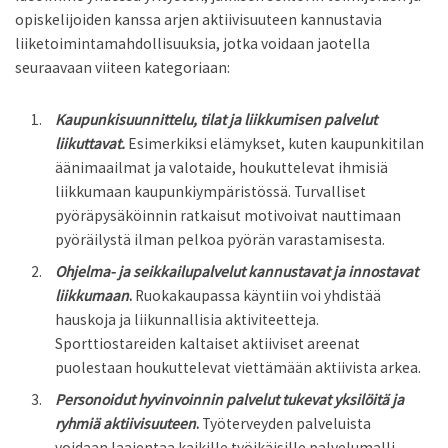
opiskelijoiden kanssa arjen aktiivisuuteen kannustavia
liiketoimintamahdollisuuksia, jotka voidaan jaotella
seuraavaan viiteen kategoriaan:
Kau­punkisuunnittelu, tilat ja liikkumisen palvelut
liikuttavat.
Esimerkiksi elämykset, kuten kaupunkitilan
äänimaailmat ja valotaide, houkuttelevat ihmisiä
liikkumaan kaupunkiympäristössä. Turvalliset
pyöräpysäköinnin ratkaisut motivoi­vat nauttimaan
pyöräilystä ilman pelkoa pyörän varastamisesta.
Ohjelma- ja seikkailupalvelut kannustavat ja innostavat
liikkumaan
.
Ruokakaupassa käyntiin voi yhdistää
hauskoja ja liikunnallisia aktiviteetteja.
Sporttiostareiden kaltaiset aktiiviset areenat
puolestaan houkuttelevat viettämään aktiivis­ta arkea.
Personoidut hyvinvoinnin palvelut tukevat yksilöitä ja
ryhmiä aktiivisuuteen
.
Työterveyden palveluista
voidaan laajentaa kaikille työikäisille palvelumalli,