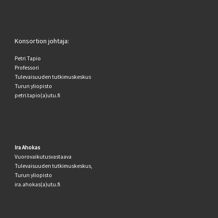
Konsortion johtaja:
Petri Tapio
Professori
Tulevaisuuden tutkimuskeskus
Turun yliopisto
petri.tapio(a)utu.fi
Ira Ahokas
Vuorovaikutusvastaava
Tulevaisuuden tutkimuskeskus,
Turun yliopisto
ira.ahokas(a)utu.fi