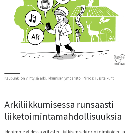
Kaupunki on viihtyisä arkiliikkumisen ympäristö. Piirros: Tussitaikurit
Arkiliikkumisessa runsaasti
liiketoimintamahdollisuuksia
Ideoimme yhdessä yritysten, julkisen sektorin toimijoiden ja