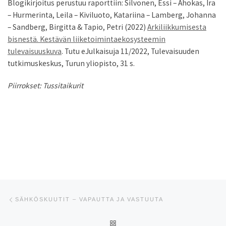
Blogikirjoitus perustuu raporttiin: Silvonen, Essi – Ahokas, Ira
– Hurmerinta, Leila – Kiviluoto, Katariina – Lamberg, Johanna
– Sandberg, Birgitta & Tapio, Petri (2022)
Arkiliikkumisesta
bisnestä. Kestävän liiketoimintaekosysteemin
tulevaisuuskuva
. Tutu eJulkaisuja 11/2022, Tulevaisuuden
tutkimuskeskus, Turun yliopisto, 31 s.
Piirrokset: Tussitaikurit
Artikkelien navigointi
Edellinen
SÄHKÖSKUUTIT – VAPAUTTA JA VASTUUTA
ARTIKKELISIVULLE