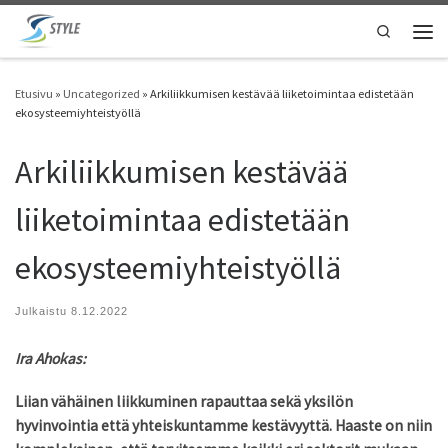
Skip to content
Search
Vali
Etusivu
»
Uncategorized
»
Arkiliikkumisen kestävää liiketoimintaa edistetään
ekosysteemiyhteistyöllä
Arkiliikkumisen kestävää
liiketoimintaa edistetään
ekosysteemiyhteistyöllä
Julkaistu
8.12.2022
Ira Ahokas:
Liian vähäinen liikkuminen rapauttaa sekä yksilön
hyvinvointia että yhteiskuntamme kestävyyttä. Haaste on niin