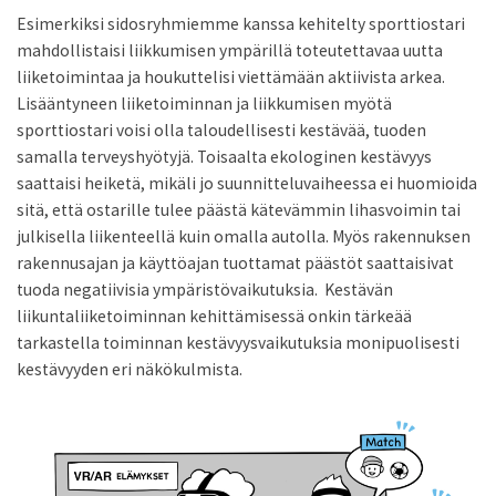
Esimerkiksi sidosryhmiemme kanssa kehitelty sporttiostari
mahdollistaisi liikku­misen ympärillä toteutettavaa uutta
liiketoimintaa ja houkuttelisi viettämään aktiivis­ta arkea.
Lisääntyneen liiketoiminnan ja liikkumisen myötä
sporttiostari voisi olla taloudellisesti kestävää, tuoden
samalla terveyshyötyjä. Toisaalta ekologinen kestävyys
saattaisi heiketä, mikäli jo suunnitteluvaiheessa ei huomioida
sitä, että ostarille tulee päästä kätevämmin lihasvoimin tai
julkisella liikenteellä kuin omalla autolla. Myös rakennuksen
rakennusajan ja käyttöajan tuottamat päästöt saattaisivat
tuoda negatiivisia ympäristövaikutuksia. Kestävän
liikuntaliiketoiminnan kehittämisessä onkin tärkeää
tarkastella toiminnan kestävyysvaikutuksia monipuolisesti
kestävyyden eri näkökulmista.