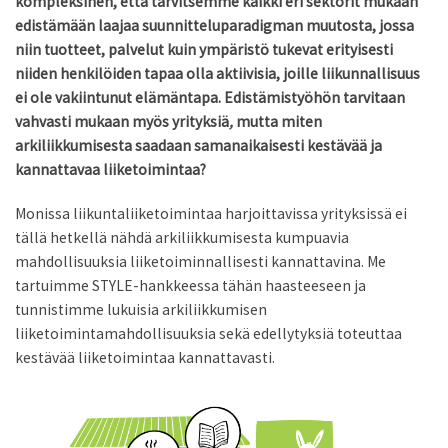
kompleksinen, että tarvitsemme kaikki eri sektorit mukaan
edistämään laajaa suunnitteluparadigman muutosta, jossa
niin tuotteet, palvelut kuin ympäristö tukevat erityisesti
niiden henkilöiden tapaa olla aktiivisia, joille liikunnallisuus
ei ole vakiintunut elämäntapa. Edistämistyöhön tarvitaan
vahvasti mukaan myös yrityksiä
,
mutta miten
arkiliikkumisesta saadaan samanaikaisesti kestävää ja
kannattavaa liiketoimintaa?
Monissa liikuntaliiketoimintaa harjoittavissa yrityksissä ei
tällä hetkellä nähdä arkiliikkumisesta kumpuavia
mahdollisuuksia liiketoiminnallisesti kannattavina. Me
tartuimme STYLE-hankkeessa tähän haasteeseen ja
tunnistimme lukuisia arkiliikkumisen
liiketoimintamahdollisuuksia sekä edellytyksiä toteuttaa
kestävää liiketoimintaa kannattavasti.