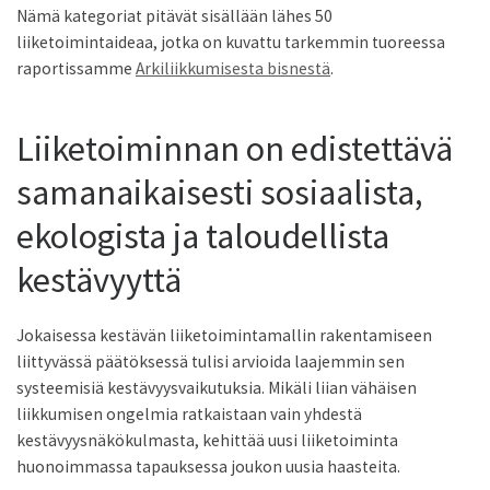
Nämä kategoriat pitävät sisällään lähes 50
liiketoimintaideaa, jotka on kuvattu tarkemmin tuoreessa
raportissamme
Arkiliikkumisesta bisnestä
.
Liiketoiminnan on edistettävä
samanaikaisesti sosiaalista,
ekologista ja taloudellista
kestävyyttä
Jokaisessa kestävän liiketoimintamallin rakentamiseen
liittyvässä päätöksessä tulisi arvioida laajemmin sen
systeemisiä kestävyysvaikutuksia. Mikäli liian vähäisen
liikkumisen on­gelmia ratkaistaan vain yhdestä
kestävyysnäkökulmasta, kehittää uusi liiketoiminta
huonoimmassa tapauksessa joukon uusia haastei­ta.