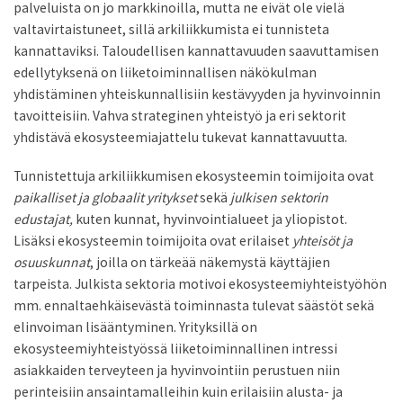
palveluista on jo markkinoilla, mutta ne eivät ole vielä
valtavirtaistuneet, sillä arkiliikkumista ei tunnisteta
kannattaviksi. Taloudellisen kan­nattavuuden saavuttamisen
edellytyksenä on liiketoiminnallisen näkökulman
yhdistäminen yhteiskunnallisiin kestävyyden ja hyvinvoinnin
tavoitteisiin. Vahva strateginen yhteistyö ja eri sektorit
yhdistävä ekosysteemiajattelu tukevat kannattavuutta.
Tunnistettuja arkiliikkumisen ekosysteemin toimijoita ovat
paikalliset ja globaalit yritykset
sekä
julkisen sektorin
edustajat,
kuten kunnat, hyvinvointialueet ja yliopistot.
Lisäksi ekosysteemin toimijoita ovat erilaiset
yhteisöt ja
osuuskunnat
, joilla on tärkeää näkemystä käyttäjien
tarpeista. Julkista sektoria motivoi ekosysteemiyhteistyöhön
mm. ennaltaehkäisevästä toiminnasta tulevat säästöt sekä
elinvoiman lisääntyminen. Yrityksillä on
ekosysteemiyhteistyössä liiketoiminnallinen intressi
asiakkaiden terveyteen ja hyvinvointiin perustuen niin
perinteisiin ansaintamalleihin kuin erilaisiin alusta- ja