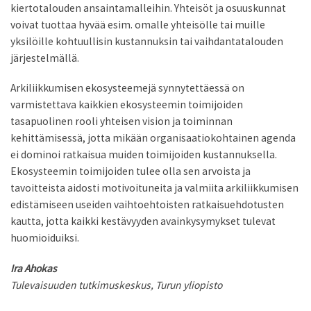
kiertotalouden ansaintamalleihin. Yhteisöt ja osuuskunnat
voivat tuottaa hyvää esim. omalle yhteisölle tai muille
yksilöille kohtuullisin kustannuksin tai vaihdantatalouden
järjestelmällä.
Arkiliikkumisen ekosysteemejä synnytettäessä on
varmistettava kaikkien ekosysteemin toimijoiden
tasapuolinen rooli yhteisen vision ja toiminnan
kehittämisessä, jotta mikään organisaatiokohtainen agenda
ei dominoi ratkaisua muiden toimijoiden kustannuksella.
Ekosysteemin toimijoiden tulee olla sen arvoista ja
tavoitteista aidosti moti­voituneita ja valmiita arkiliikkumisen
edistämiseen useiden vaihtoehtoisten ratkaisuehdotusten
kautta, jotta kaikki kestävyyden avainkysy­mykset tulevat
huomioiduiksi.
Ira Ahokas
Tulevaisuuden tutkimuskeskus, Turun yliopisto