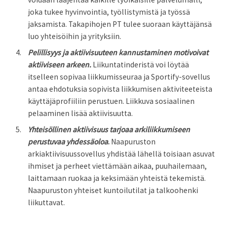
joka tukee hyvinvointia, työllisty­mistä ja työssä
jaksamista. Takapihojen PT tulee suoraan käyttäjänsä
luo yhteisöihin ja yrityksiin.
Pelillisyys ja aktiivisuuteen kannustaminen motivoivat
aktiiviseen arkeen.
Liikuntatinderistä voi löytää
itselleen sopivaa liikkumisseuraa ja Sportify-sovellus
antaa ehdotuksia sopivista liikkumisen aktiviteeteista
käyttäjäprofiiliin perustuen. Liikkuva sosiaalinen
pelaaminen lisää aktiivisuutta.
Yhteisöllinen aktiivisuus tarjoaa arkiliikkumiseen
perustuvaa yhdessäoloa
.
Naapuruston
arkiaktiivisuussovellus yhdistää lähellä toisiaan asuvat
ihmiset ja perheet viettämään aikaa, puuhailemaan,
laittamaan ruokaa ja keksimään yh­teistä tekemistä.
Naapuruston yhteiset kuntoilutilat ja talkoohenki
liikuttavat.