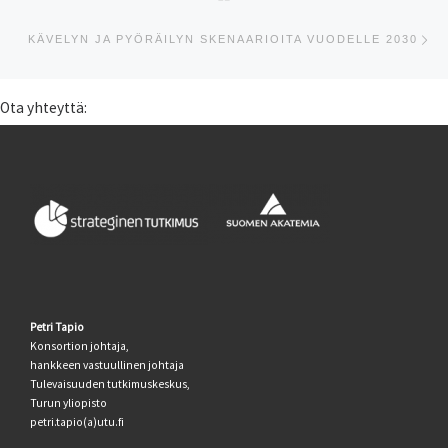
Se
KÄVELYN JA PYÖRÄILYN SKENAARIOITA VUODELLE 2030
Ota yhteyttä:
Petri Tapio
Konsortion johtaja,
hankkeen vastuullinen johtaja
Tulevaisuuden tutkimuskeskus,
Turun yliopisto
petri.tapio(a)utu.fi