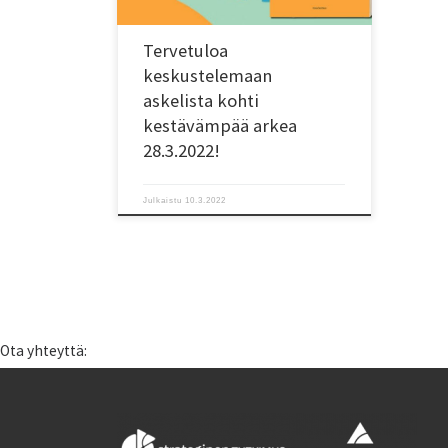
voi osallistua. Aktiivisen politiikan ja
kansalaistoiminnan avulla murros voidaan
muuttaa myönteiseksi mahdollisuudeksi.
Tervetuloa
Tervetuloa Senja Laakson ja Riikka Aron
keskustelemaan
toimittaman Planeetan kokoinen arki […]
askelista kohti
kestävämpää arkea
28.3.2022!
Julkaistu
10.3.2022
Ota yhteyttä: