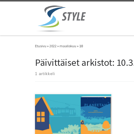
Skip to content
Etusivu
»
2022
»
maaliskuu
»
10
Päivittäiset arkistot:
10.3
1 artikkeli
Kasvun rajat, ilmastohätätila ja kuudes
joukkosukupuutto ovat asioita, joilta
kenenkään ei pitäisi sulkea silmiään.
Ilmastonmuutoksen ja luontokadon
torjumiseksi tarvitaan kestävyysmurrosta,
jolta kukaan ei voi välttyä ja johon jokainen