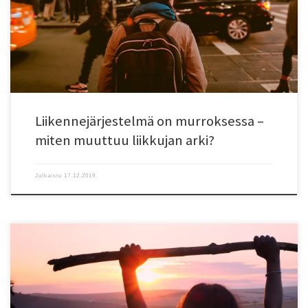
teknologiakehityksen ja palveluinnovaatioiden mahdollistamaa
uudistumista. Kaupunkipyöristä, kyytipalveluista ja sähköpotkulaudoista on
tullut osa arkea, ja uudet liikkumispalvelupaketit appeineen sujuvoittavat
matkantekoa ja mahdollistavat jopa omasta […]
Liikennejärjestelmä on murroksessa –
miten muuttuu liikkujan arki?
Julkaistu
17.12.2019
Ilmastonmuutos saa aikaan monenlaisia negatiivisia tunteita, kuten
ahdistusta, pelkoa ja toivottomuutta. Kulutuskeskeisessä yhteiskunnassa
yksi tunne nousee yli muiden: Häpeä omista kulutusvalinnoista. Häpeä on