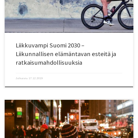
on arkiliikunnan ja erityisesti aktiivisen liikkumisen eli kävelyn ja pyöräilyn
edistäminen. STYLE-hanke selvitti […]
Liikkuvampi Suomi 2030 –
Liikunnallisen elämäntavan esteitä ja
ratkaisumahdollisuuksia
Julkaistu
17.12.2019
Liikenteen ja liikkumisen kentässä myllertää. Ilmastonmuutos, ruuhkat,
terveyshaitat ja turvallisuuskysymykset asettavat valtavia muutospaineita
nykyiselle liikennejärjestelmälle. Osa muutoksista tapahtuu hitaasti, mutta
liikennemarkkinassa on viime vuosina nähty myös nopeatempoista