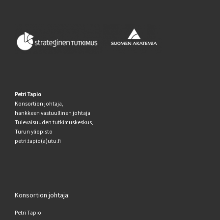
Petri Tapio
Konsortion johtaja,
hankkeen vastuullinen johtaja
Tulevaisuuden tutkimuskeskus,
Turun yliopisto
petri.tapio(a)utu.fi
Konsortion johtaja:
Petri Tapio