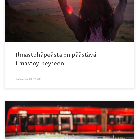
tärkeä tunne, sillä se auttaa yksilöä toimimaan yhteisössä sen normien
mukaisesti. Ruotsissa lentohäpeä on osaltaan vähentänyt lentomatkailua ja
siitä aiheutuvia päästöjä. Ilmastolle häpeä voi siis olla hyväksi, […]
Ilmastohäpeästä on päästävä
ilmastoylpeyteen
Julkaistu
13.12.2019
Tutkijamme ovat tehneet arkiliikkumisen esteitä ja motiiveja käsitteleviä
haastatteluja Tampereella Sammon koulun ja Kalevan Prisma-keskuksen
työntekijöiden keskuudessa. Haastattelut liittyvät STYLE-hankkeen
kaupunki-interventioihin, joita toteutetaan Tampereella, Turussa,