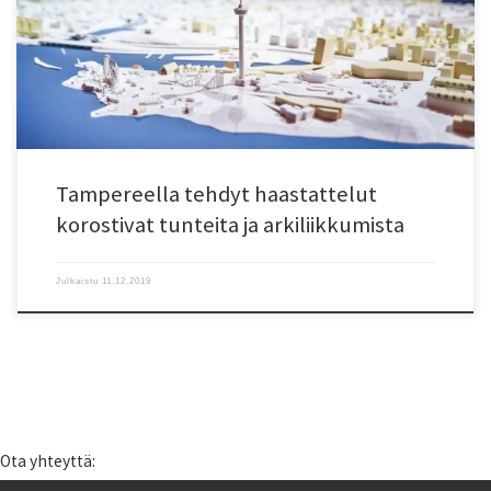
Helsingissä ja Jyväskylässä. Tampereen interventio kohdistuu raitiotien
rakentamisen aiheuttamiin arkiliikkumisen muutoksiin. Nyt tehdyissä
haastatteluissa keskityttiin kartoittamaan ja ymmärtämään
kokonaisliikkumisen kenttää, johon työmatkojen kulkutavat olennaisesti
nivoutuvat. […]
Tampereella tehdyt haastattelut
korostivat tunteita ja arkiliikkumista
Julkaistu
11.12.2019
Ota yhteyttä: