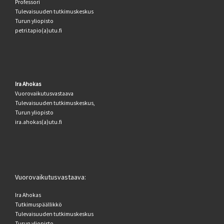
Professori
Tulevaisuuden tutkimuskeskus
Turun yliopisto
petri.tapio(a)utu.fi
Ira Ahokas
Vuorovaikutusvastaava
Tulevaisuuden tutkimuskeskus,
Turun yliopisto
ira.ahokas(a)utu.fi
Vuorovaikutusvastaava:
Ira Ahokas
Tutkimuspäällikkö
Tulevaisuuden tutkimuskeskus
Turun yliopisto