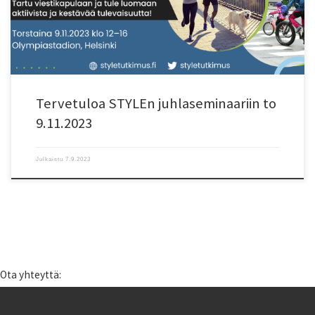
käsittelevät teemoja aktiivisten kulkutapojen, liikennejärjestelmän
kehittämisen, fyysisen aktiivisuuden, lasten ja nuorten harrastustoiminnan
sekä liikuntaliiketoiminnan […]
Tervetuloa STYLEn juhlaseminaariin to
9.11.2023
Julkaistu
7.9.2023
Ota yhteyttä: