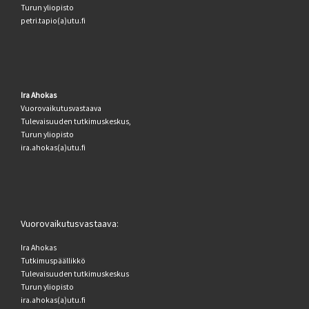
Turun yliopisto
petri.tapio(a)utu.fi
Ira Ahokas
Vuorovaikutusvastaava
Tulevaisuuden tutkimuskeskus,
Turun yliopisto
ira.ahokas(a)utu.fi
Vuorovaikutusvastaava:
Ira Ahokas
Tutkimuspäällikkö
Tulevaisuuden tutkimuskeskus
Turun yliopisto
ira.ahokas(a)utu.fi