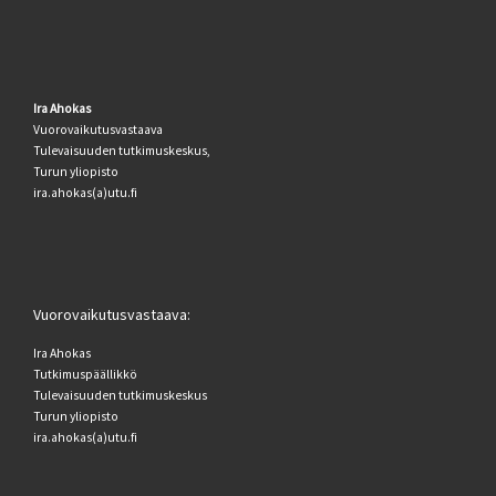
Ira Ahokas
Vuorovaikutusvastaava
Tulevaisuuden tutkimuskeskus,
Turun yliopisto
ira.ahokas(a)utu.fi
Vuorovaikutusvastaava:
Ira Ahokas
Tutkimuspäällikkö
Tulevaisuuden tutkimuskeskus
Turun yliopisto
ira.ahokas(a)utu.fi